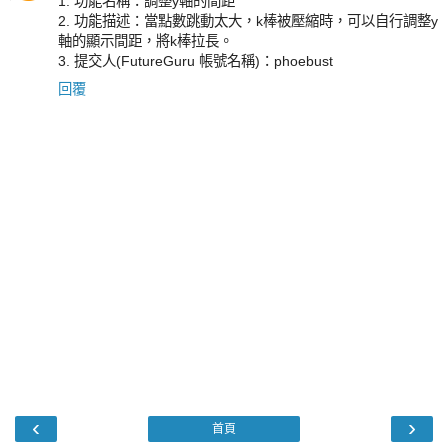
1. 功能名稱：調整y軸的間距
2. 功能描述：當點數跳動太大，k棒被壓縮時，可以自行調整y
軸的顯示間距，將k棒拉長。
3. 提交人(FutureGuru 帳號名稱)：phoebust
回覆
‹
›
首頁